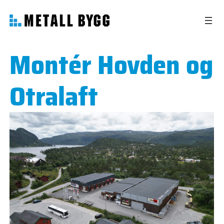
Montér Hovden og
Otralaft